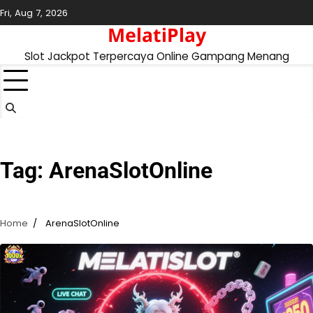
Skip
Fri, Aug 7, 2026
to
MelatiPlay
content
Slot Jackpot Terpercaya Online Gampang Menang
Tag:
ArenaSlotOnline
Home
ArenaSlotOnline