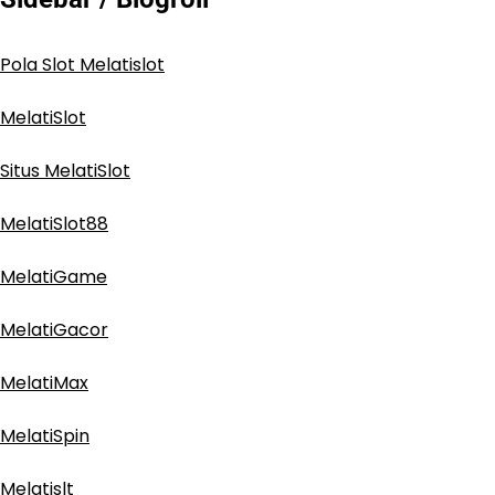
Pola Slot Melatislot
MelatiSlot
Situs MelatiSlot
MelatiSlot88
MelatiGame
MelatiGacor
MelatiMax
MelatiSpin
Melatislt