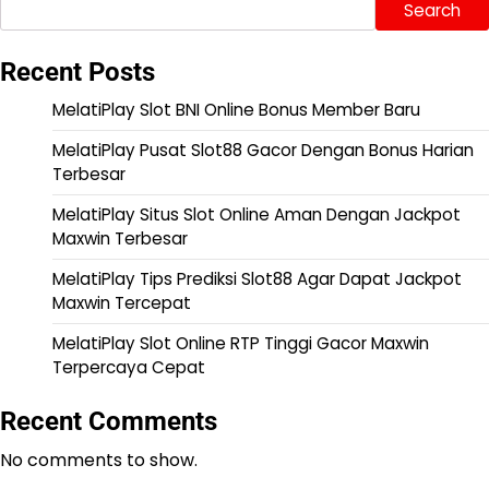
Search
Recent Posts
MelatiPlay Slot BNI Online Bonus Member Baru
MelatiPlay Pusat Slot88 Gacor Dengan Bonus Harian
Terbesar
MelatiPlay Situs Slot Online Aman Dengan Jackpot
Maxwin Terbesar
MelatiPlay Tips Prediksi Slot88 Agar Dapat Jackpot
Maxwin Tercepat
MelatiPlay Slot Online RTP Tinggi Gacor Maxwin
Terpercaya Cepat
Recent Comments
No comments to show.