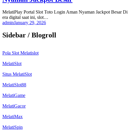
MelatiPlay Portal Slot Toto Login Aman Nyaman Jackpot Besar Di
era digital saat ini, slot…
admin
January 29, 2026
Sidebar / Blogroll
Pola Slot Melatislot
MelatiSlot
Situs MelatiSlot
MelatiSlot88
MelatiGame
MelatiGacor
MelatiMax
MelatiSpin