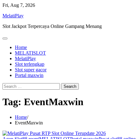
Skip
Fri, Aug 7, 2026
to
MelatiPlay
content
Slot Jackpot Terpercaya Online Gampang Menang
Home
MELATISLOT
MelatiPlay
Slot terlengkap
Slot super gacor
Portal maxwin
Search
for:
Tag:
EventMaxwin
Home
EventMaxwin
Agen Slot88 resmi
MELATISLOT
Portal maxwin
Pusat slot88 online