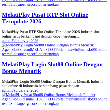
resmi
Slot super gacor
Slot terlengkap
MelatiPlay Pusat RTP Slot Online
Terupdate 2026
MelatiPlay Pusat RTP Slot Online Terupdate 2026 Industri slot
online terus berkembang dengan cepat, terutama…
admin
February 4, 2026
Agen Slot88 resmi
MELATISLOT
Portal maxwin
Pusat slot88 online
resmi
Slot super gacor
Slot terlengkap
MelatiPlay Login Slot88 Online Dengan
Bonus Menarik
MelatiPlay Login Slot88 Online Dengan Bonus Menarik Industri
slot online di Indonesia berkembang pesat dengan…
admin
February 2, 2026
Agen Slot88 resmi
MELATISLOT
Portal maxwin
Pusat slot88 online
resmi
Slot super gacor
Slot terlengkap