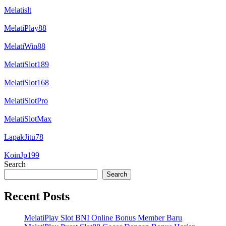
Melatislt
MelatiPlay88
MelatiWin88
MelatiSlot189
MelatiSlot168
MelatiSlotPro
MelatiSlotMax
LapakJitu78
KoinJp199
Search
Search
Recent Posts
MelatiPlay Slot BNI Online Bonus Member Baru