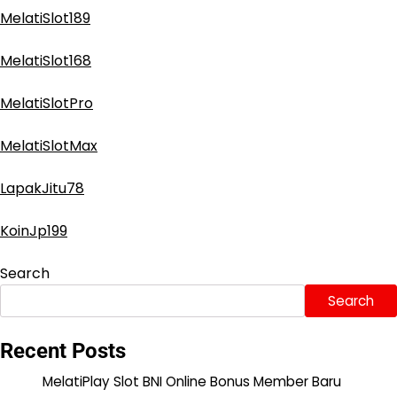
MelatiSlot189
MelatiSlot168
MelatiSlotPro
MelatiSlotMax
LapakJitu78
KoinJp199
Search
Search
Recent Posts
MelatiPlay Slot BNI Online Bonus Member Baru