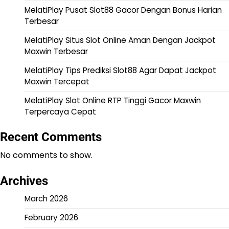
MelatiPlay Pusat Slot88 Gacor Dengan Bonus Harian
Terbesar
MelatiPlay Situs Slot Online Aman Dengan Jackpot
Maxwin Terbesar
MelatiPlay Tips Prediksi Slot88 Agar Dapat Jackpot
Maxwin Tercepat
MelatiPlay Slot Online RTP Tinggi Gacor Maxwin
Terpercaya Cepat
Recent Comments
No comments to show.
Archives
March 2026
February 2026