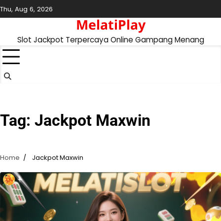
Skip
Thu, Aug 6, 2026
to
MelatiPlay
content
Slot Jackpot Terpercaya Online Gampang Menang
Tag:
Jackpot Maxwin
Home
Jackpot Maxwin