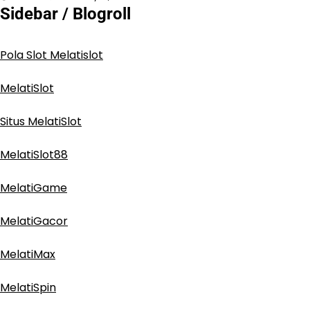
Sidebar / Blogroll
Pola Slot Melatislot
MelatiSlot
Situs MelatiSlot
MelatiSlot88
MelatiGame
MelatiGacor
MelatiMax
MelatiSpin