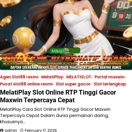
Agen Slot88 resmi
MelatiPlay
MELATISLOT
Portal maxwin
Pusat slot88 online resmi
Slot super gacor
Slot terlengkap
MelatiPlay Slot Online RTP Tinggi Gacor
Maxwin Terpercaya Cepat
MelatiPlay Cara Slot Online RTP Tinggi Gacor Maxwin
Terpercaya Cepat Dalam dunia permainan daring,
khususnya…
admin
February 17, 2026