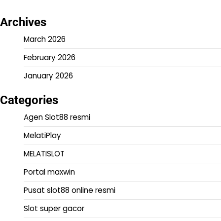
Archives
March 2026
February 2026
January 2026
Categories
Agen Slot88 resmi
MelatiPlay
MELATISLOT
Portal maxwin
Pusat slot88 online resmi
Slot super gacor