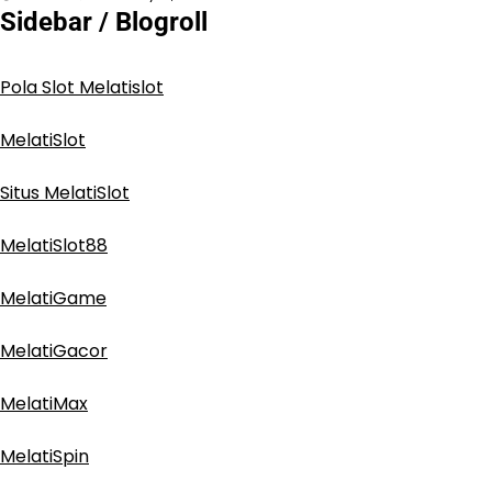
Sidebar / Blogroll
Pola Slot Melatislot
MelatiSlot
Situs MelatiSlot
MelatiSlot88
MelatiGame
MelatiGacor
MelatiMax
MelatiSpin