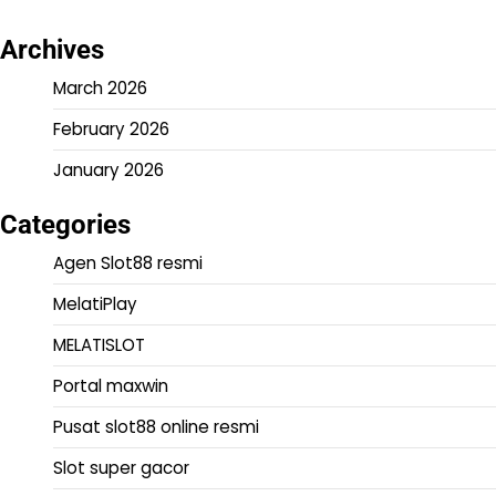
Archives
March 2026
February 2026
January 2026
Categories
Agen Slot88 resmi
MelatiPlay
MELATISLOT
Portal maxwin
Pusat slot88 online resmi
Slot super gacor