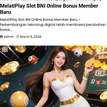
MelatiPlay Slot BNI Online Bonus Member
Baru
MelatiPlay Slot BNI Online Bonus Member Baru –
Perkembangan teknologi digital telah membawa perubahan
besar…
admin
March 5, 2026