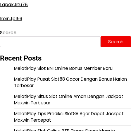
LapakJitu78
KoinJp199
Search
Search
Recent Posts
MelatiPlay Slot BNI Online Bonus Member Baru
MelatiPlay Pusat Slot88 Gacor Dengan Bonus Harian
Terbesar
MelatiPlay Situs Slot Online Aman Dengan Jackpot
Maxwin Terbesar
MelatiPlay Tips Prediksi Slot88 Agar Dapat Jackpot
Maxwin Tercepat
MelatiPlay Slot Online RTP Tinggi Gacor Maxwin