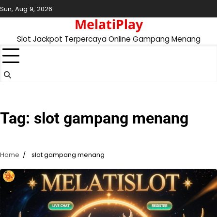
Skip
Sun, Aug 9, 2026
to
MelatiPlay
content
Slot Jackpot Terpercaya Online Gampang Menang
Tag:
slot gampang menang
Home
slot gampang menang