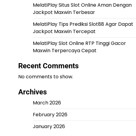
MelatiPlay Situs Slot Online Aman Dengan
Jackpot Maxwin Terbesar
MelatiPlay Tips Prediksi Slot88 Agar Dapat
Jackpot Maxwin Tercepat
MelatiPlay Slot Online RTP Tinggi Gacor
Maxwin Terpercaya Cepat
Recent Comments
No comments to show.
Archives
March 2026
February 2026
January 2026