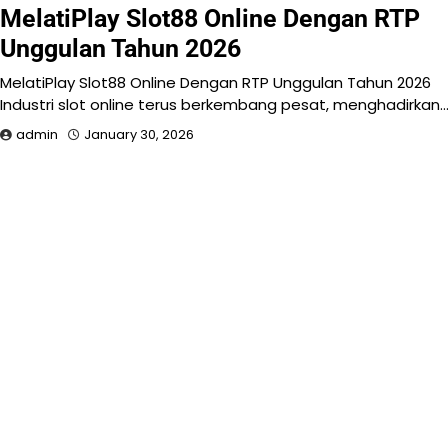
MelatiPlay Slot88 Online Dengan RTP
Unggulan Tahun 2026
MelatiPlay Slot88 Online Dengan RTP Unggulan Tahun 2026
Industri slot online terus berkembang pesat, menghadirkan
admin
January 30, 2026