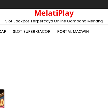
MelatiPlay
Slot Jackpot Terpercaya Online Gampang Menang
KAP
SLOT SUPER GACOR
PORTAL MAXWIN