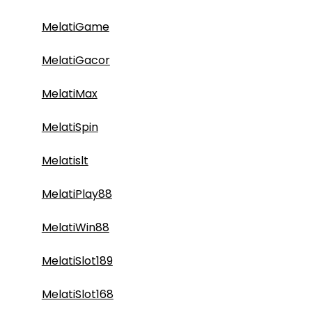
MelatiGame
MelatiGacor
MelatiMax
MelatiSpin
Melatislt
MelatiPlay88
MelatiWin88
MelatiSlot189
MelatiSlot168