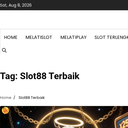
Skip
Sat, Aug 8, 2026
to
content
HOME
MELATISLOT
MELATIPLAY
SLOT TERLENG
Tag:
Slot88 Terbaik
Home
Slot88 Terbaik