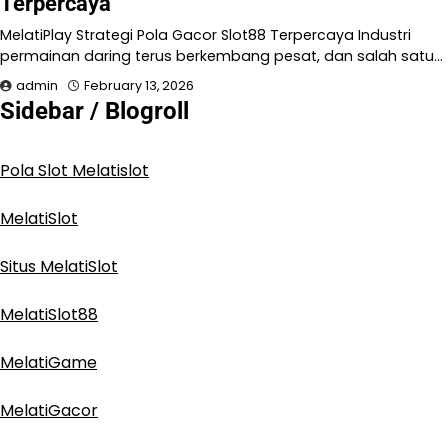
Terpercaya
MelatiPlay Strategi Pola Gacor Slot88 Terpercaya Industri
permainan daring terus berkembang pesat, dan salah satu…
admin
February 13, 2026
Sidebar / Blogroll
Pola Slot Melatislot
MelatiSlot
Situs MelatiSlot
MelatiSlot88
MelatiGame
MelatiGacor