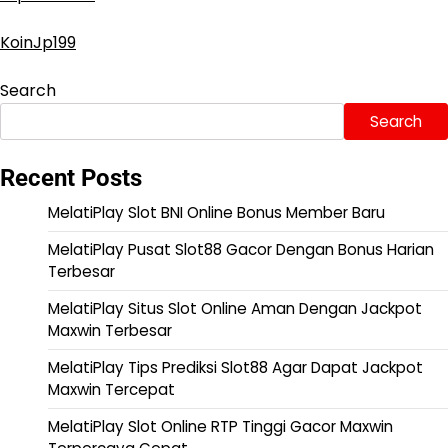
KoinJp199
Search
Search
Recent Posts
MelatiPlay Slot BNI Online Bonus Member Baru
MelatiPlay Pusat Slot88 Gacor Dengan Bonus Harian
Terbesar
MelatiPlay Situs Slot Online Aman Dengan Jackpot
Maxwin Terbesar
MelatiPlay Tips Prediksi Slot88 Agar Dapat Jackpot
Maxwin Tercepat
MelatiPlay Slot Online RTP Tinggi Gacor Maxwin