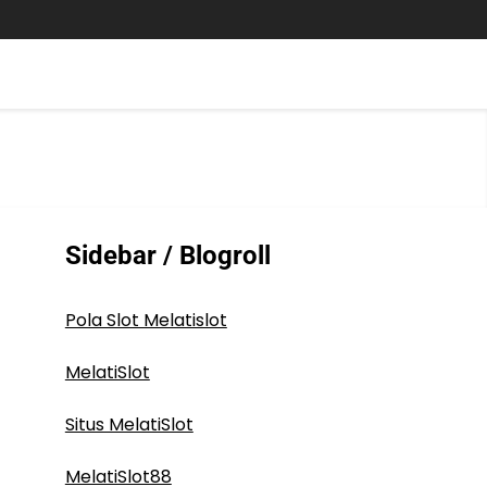
Sidebar / Blogroll
Pola Slot Melatislot
MelatiSlot
Situs MelatiSlot
MelatiSlot88