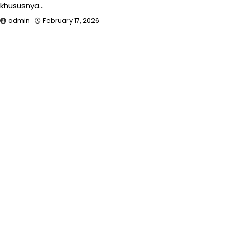
khususnya…
admin
February 17, 2026