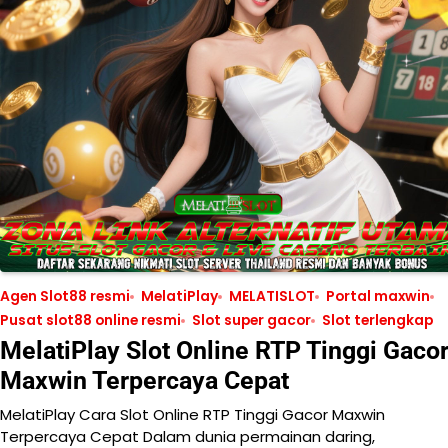
Agen Slot88 resmi
MelatiPlay
MELATISLOT
Portal maxwin
Pusat slot88 online resmi
Slot super gacor
Slot terlengkap
MelatiPlay Slot Online RTP Tinggi Gaco
Maxwin Terpercaya Cepat
MelatiPlay Cara Slot Online RTP Tinggi Gacor Maxwin
Terpercaya Cepat Dalam dunia permainan daring,