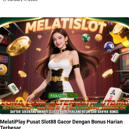
MelatiPlay Pusat Slot88 Gacor Dengan Bonus Harian
Terbesar