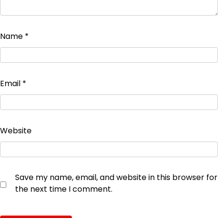
Name
*
Email
*
Website
Save my name, email, and website in this browser for
the next time I comment.