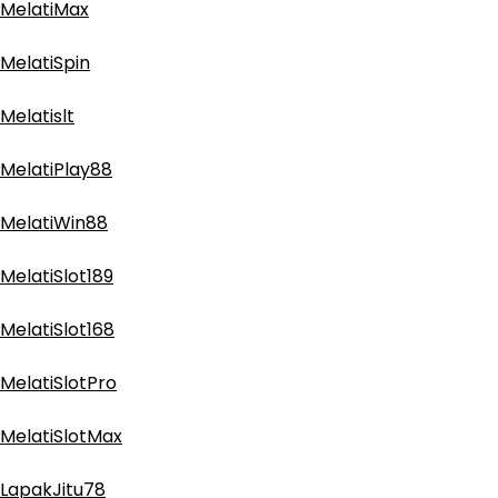
MelatiMax
MelatiSpin
Melatislt
MelatiPlay88
MelatiWin88
MelatiSlot189
MelatiSlot168
MelatiSlotPro
MelatiSlotMax
LapakJitu78