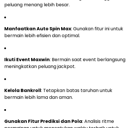
peluang menang lebih besar.
Manfaatkan Auto Spin Max
: Gunakan fitur ini untuk
bermain lebih efisien dan optimal.
Ikuti Event Maxwin
: Bermain saat event berlangsung
meningkatkan peluang jackpot.
Kelola Bankroll
: Tetapkan batas taruhan untuk
bermain lebih lama dan aman.
Gunakan Fitur Prediksi dan Pola
: Analisis ritme