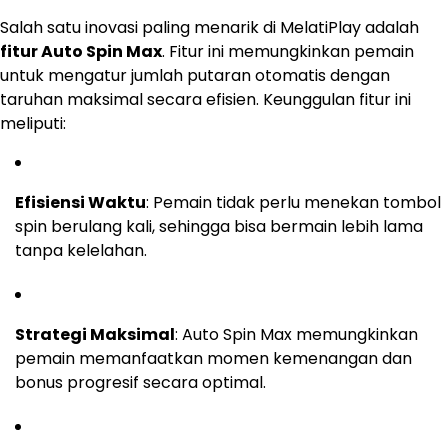
Salah satu inovasi paling menarik di MelatiPlay adalah
fitur Auto Spin Max
. Fitur ini memungkinkan pemain
untuk mengatur jumlah putaran otomatis dengan
taruhan maksimal secara efisien. Keunggulan fitur ini
meliputi:
Efisiensi Waktu
: Pemain tidak perlu menekan tombol
spin berulang kali, sehingga bisa bermain lebih lama
tanpa kelelahan.
Strategi Maksimal
: Auto Spin Max memungkinkan
pemain memanfaatkan momen kemenangan dan
bonus progresif secara optimal.