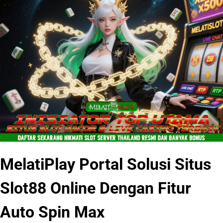
MelatiPlay Portal Solusi Situs
Slot88 Online Dengan Fitur
Auto Spin Max