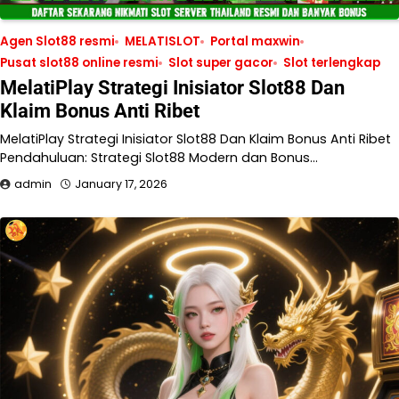
Agen Slot88 resmi
MELATISLOT
Portal maxwin
Pusat slot88 online resmi
Slot super gacor
Slot terlengkap
MelatiPlay Strategi Inisiator Slot88 Dan
Klaim Bonus Anti Ribet
MelatiPlay Strategi Inisiator Slot88 Dan Klaim Bonus Anti Ribet
Pendahuluan: Strategi Slot88 Modern dan Bonus…
admin
January 17, 2026