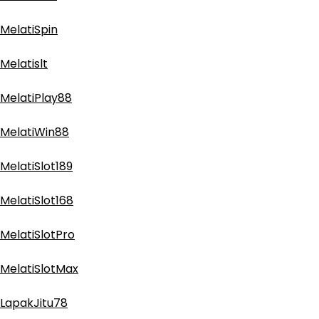
MelatiSpin
Melatislt
MelatiPlay88
MelatiWin88
MelatiSlot189
MelatiSlot168
MelatiSlotPro
MelatiSlotMax
LapakJitu78