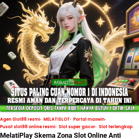
Agen Slot88 resmi
MELATISLOT
Portal maxwin
Pusat slot88 online resmi
Slot super gacor
Slot terlengkap
MelatiPlay Skema Zona Slot Online Anti