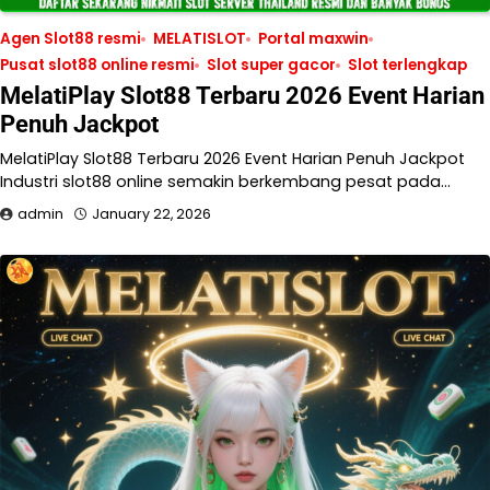
Agen Slot88 resmi
MELATISLOT
Portal maxwin
Pusat slot88 online resmi
Slot super gacor
Slot terlengkap
MelatiPlay Slot88 Terbaru 2026 Event Harian
Penuh Jackpot
MelatiPlay Slot88 Terbaru 2026 Event Harian Penuh Jackpot
Industri slot88 online semakin berkembang pesat pada…
admin
January 22, 2026