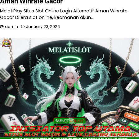
Aman Winrate Gacor
MelatiPlay Situs Slot Online Login Alternatif Aman Winrate
Gacor Di era slot online, keamanan akun…
admin
January 23, 2026