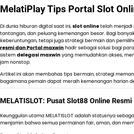
MelatiPlay Tips Portal Slot On
Di dunia hiburan digital saat ini,
slot online
telah menjadi
tantangan, dan peluang kemenangan besar. Bagi banya
keberuntungan, tetapi juga strategi bermain dan pemili
resmi dan Portal maxwin
hadir sebagai solusi bagi pa
sistem
delegasi maxwin
yang memudahkan akses, memb
jam nonstop.
Artikel ini akan membahas tips bermain, strategi memanf
bagaimana pemain dapat meraih kemenangan harian den
MELATISLOT: Pusat Slot88 Online Resmi 
Keunggulan utama MELATISLOT adalah statusnya sebaga
menjamin bahwa semua permainan fair, aman, dan memb