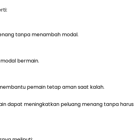
ti:
 menang tanpa menambah modal.
 modal bermain.
 membantu pemain tetap aman saat kalah.
ain dapat meningkatkan peluang menang tanpa harus
snya meliputi: