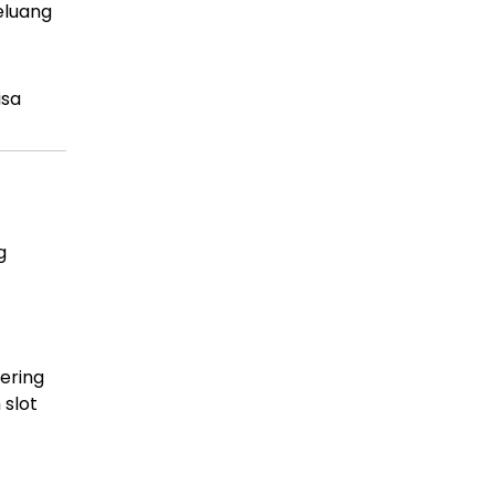
eluang
isa
g
ering
slot