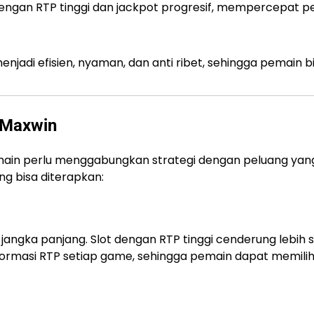
dengan RTP tinggi dan jackpot progresif, mempercepat p
jadi efisien, nyaman, dan anti ribet, sehingga pemain b
l Maxwin
ain perlu menggabungkan strategi dengan peluang yan
ng bisa diterapkan:
jangka panjang. Slot dengan RTP tinggi cenderung lebih s
masi RTP setiap game, sehingga pemain dapat memilih 