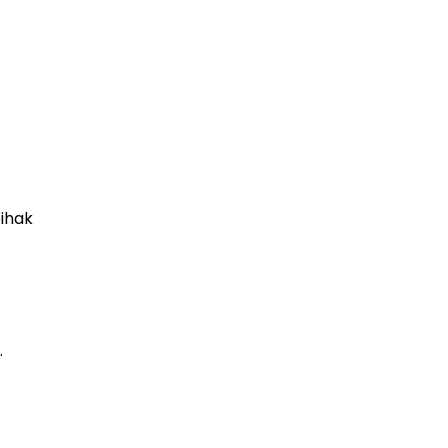
ihak
.