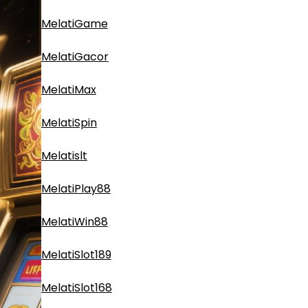
MelatiGame
MelatiGacor
MelatiMax
MelatiSpin
Melatislt
MelatiPlay88
MelatiWin88
MelatiSlot189
MelatiSlot168