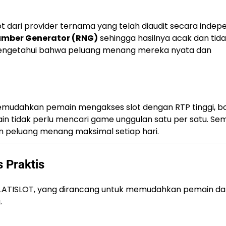
t dari provider ternama yang telah diaudit secara indep
mber Generator (RNG)
sehingga hasilnya acak dan tida
mengetahui bahwa peluang menang mereka nyata dan
memudahkan pemain mengakses slot dengan RTP tinggi, b
ain tidak perlu mencari game unggulan satu per satu. Sem
n peluang menang maksimal setiap hari.
 Praktis
MELATISLOT, yang dirancang untuk memudahkan pemain d
.