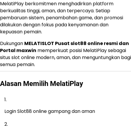
MelatiPlay berkomitmen menghadirkan platform
berkualitas tinggi, aman, dan terpercaya. Setiap
pembaruan sistem, penambahan game, dan promosi
dilakukan dengan fokus pada kenyamanan dan
kepuasan pemain.
Dukungan
MELATISLOT Pusat slot88 online resmi dan
Portal maxwin
memperkuat posisi MelatiPlay sebagai
situs slot online modern, aman, dan menguntungkan bagi
semua pemain.
Alasan Memilih MelatiPlay
Login Slot88 online gampang dan aman