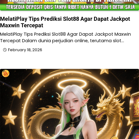
MelatiPlay Tips Prediksi Slot88 Agar Dapat Jackpot
Maxwin Tercepat
MelatiPlay Tips Prediksi Slot88 Agar Dapat Jackpot Maxwin
Tercepat Dalam dunia perjudian online, terutama slot…
February 18, 2026