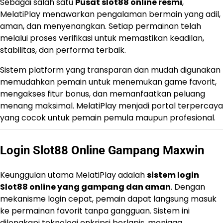
Sebagai salah satu
Pusat slot88 online resmi
,
MelatiPlay menawarkan pengalaman bermain yang adil,
aman, dan menyenangkan. Setiap permainan telah
melalui proses verifikasi untuk memastikan keadilan,
stabilitas, dan performa terbaik.
Sistem platform yang transparan dan mudah digunakan
memudahkan pemain untuk menemukan game favorit,
mengakses fitur bonus, dan memanfaatkan peluang
menang maksimal. MelatiPlay menjadi portal terpercaya
yang cocok untuk pemain pemula maupun profesional.
Login Slot88 Online Gampang Maxwin
Keunggulan utama MelatiPlay adalah
sistem login
Slot88 online yang gampang dan aman
. Dengan
mekanisme login cepat, pemain dapat langsung masuk
ke permainan favorit tanpa gangguan. Sistem ini
dilengkapi teknologi enkripsi berlapis, menjaga