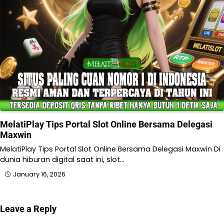
MelatiPlay Tips Portal Slot Online Bersama Delegasi
Maxwin
MelatiPlay Tips Portal Slot Online Bersama Delegasi Maxwin Di
dunia hiburan digital saat ini, slot…
January 16, 2026
Leave a Reply