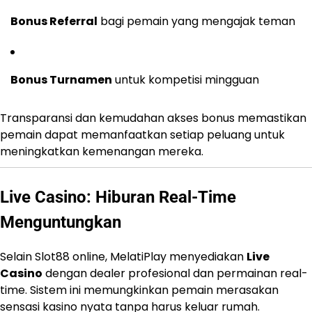
Bonus Referral
bagi pemain yang mengajak teman
Bonus Turnamen
untuk kompetisi mingguan
Transparansi dan kemudahan akses bonus memastikan
pemain dapat memanfaatkan setiap peluang untuk
meningkatkan kemenangan mereka.
Live Casino: Hiburan Real-Time
Menguntungkan
Selain Slot88 online, MelatiPlay menyediakan
Live
Casino
dengan dealer profesional dan permainan real-
time. Sistem ini memungkinkan pemain merasakan
sensasi kasino nyata tanpa harus keluar rumah.