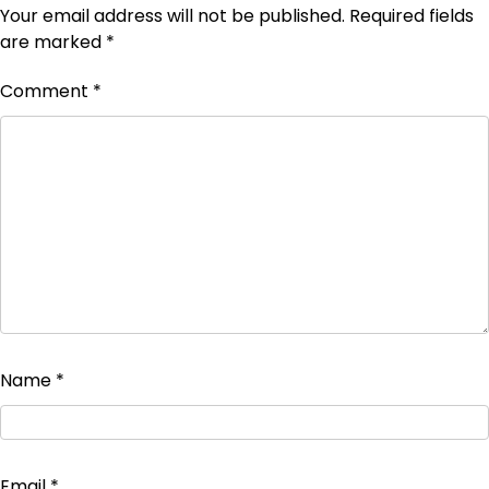
Your email address will not be published.
Required fields
are marked
*
Comment
*
Name
*
Email
*