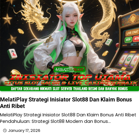
MelatiPlay Strategi Inisiator Slot88 Dan Klaim Bonus
Anti Ribet
MelatiPlay Strategi Inisiator Slot88 Dan Klaim Bonus Anti Ribet
Pendahuluan: Strategi Slot88 Modern dan Bonus…
January 17, 2026