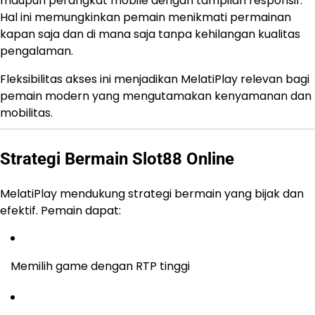
maupun perangkat mobile dengan tampilan responsif.
Hal ini memungkinkan pemain menikmati permainan
kapan saja dan di mana saja tanpa kehilangan kualitas
pengalaman.
Fleksibilitas akses ini menjadikan MelatiPlay relevan bagi
pemain modern yang mengutamakan kenyamanan dan
mobilitas.
Strategi Bermain Slot88 Online
MelatiPlay mendukung strategi bermain yang bijak dan
efektif. Pemain dapat:
Memilih game dengan RTP tinggi