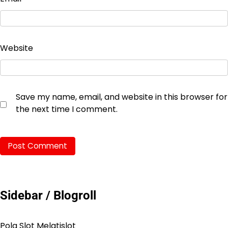
Website
Save my name, email, and website in this browser for
the next time I comment.
Sidebar / Blogroll
Pola Slot Melatislot