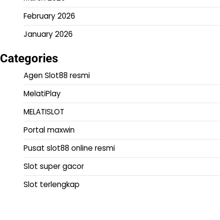
February 2026
January 2026
Categories
Agen Slot88 resmi
MelatiPlay
MELATISLOT
Portal maxwin
Pusat slot88 online resmi
Slot super gacor
Slot terlengkap