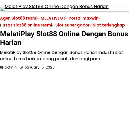
Agen Slot88 resmi
MELATISLOT
Portal maxwin
Pusat slot88 online resmi
Slot super gacor
Slot terlengkap
MelatiPlay Slot88 Online Dengan Bonus
Harian
MelatiPlay Slot88 Online Dengan Bonus Harian Industri slot
online terus berkembang pesat, dan bagi para…
admin
January 15, 2026