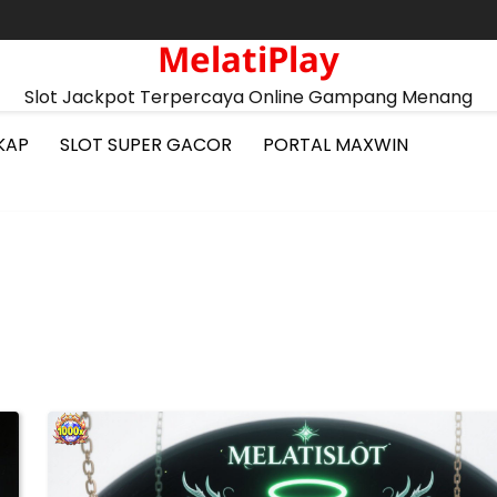
MelatiPlay
Slot Jackpot Terpercaya Online Gampang Menang
KAP
SLOT SUPER GACOR
PORTAL MAXWIN