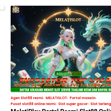
Agen Slot88 resmi
MELATISLOT
Portal maxwin
Pusat slot88 online resmi
Slot super gacor
Slot terlen