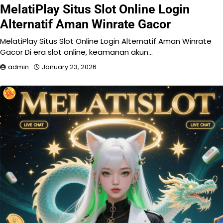
MelatiPlay Situs Slot Online Login
Alternatif Aman Winrate Gacor
MelatiPlay Situs Slot Online Login Alternatif Aman Winrate
Gacor Di era slot online, keamanan akun…
admin
January 23, 2026