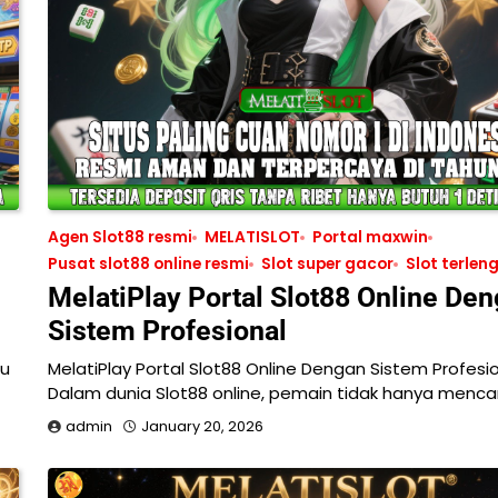
Agen Slot88 resmi
MELATISLOT
Portal maxwin
Pusat slot88 online resmi
Slot super gacor
Slot terlen
MelatiPlay Portal Slot88 Online De
Sistem Profesional
ru
MelatiPlay Portal Slot88 Online Dengan Sistem Profesi
Dalam dunia Slot88 online, pemain tidak hanya menca
admin
January 20, 2026