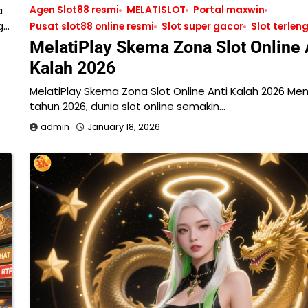
Agen Slot88 resmi
MELATISLOT
Portal maxwin
a
g…
Pusat slot88 online resmi
Slot super gacor
Slot terlen
MelatiPlay Skema Zona Slot Online 
Kalah 2026
MelatiPlay Skema Zona Slot Online Anti Kalah 2026 Me
tahun 2026, dunia slot online semakin…
admin
January 18, 2026