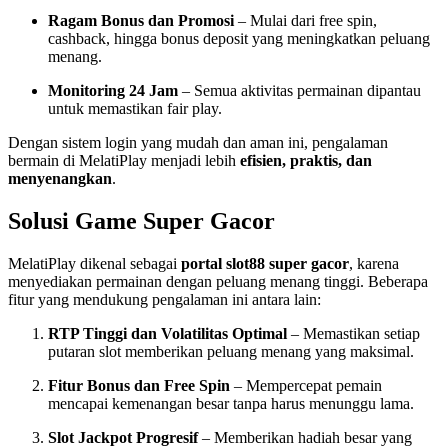
Ragam Bonus dan Promosi
– Mulai dari free spin,
cashback, hingga bonus deposit yang meningkatkan peluang
menang.
Monitoring 24 Jam
– Semua aktivitas permainan dipantau
untuk memastikan fair play.
Dengan sistem login yang mudah dan aman ini, pengalaman
bermain di MelatiPlay menjadi lebih
efisien, praktis, dan
menyenangkan
.
Solusi Game Super Gacor
MelatiPlay dikenal sebagai
portal slot88 super gacor
, karena
menyediakan permainan dengan peluang menang tinggi. Beberapa
fitur yang mendukung pengalaman ini antara lain:
RTP Tinggi dan Volatilitas Optimal
– Memastikan setiap
putaran slot memberikan peluang menang yang maksimal.
Fitur Bonus dan Free Spin
– Mempercepat pemain
mencapai kemenangan besar tanpa harus menunggu lama.
Slot Jackpot Progresif
– Memberikan hadiah besar yang