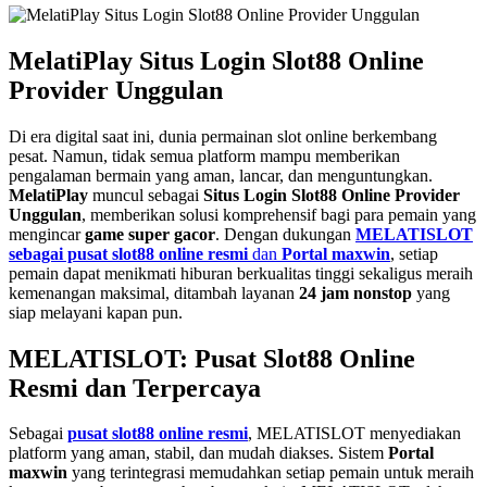
MelatiPlay Situs Login Slot88 Online
Provider Unggulan
Di era digital saat ini, dunia permainan slot online berkembang
pesat. Namun, tidak semua platform mampu memberikan
pengalaman bermain yang aman, lancar, dan menguntungkan.
MelatiPlay
muncul sebagai
Situs Login Slot88 Online Provider
Unggulan
, memberikan solusi komprehensif bagi para pemain yang
mengincar
game super gacor
. Dengan dukungan
MELATISLOT
sebagai pusat slot88 online resmi
dan
Portal maxwin
, setiap
pemain dapat menikmati hiburan berkualitas tinggi sekaligus meraih
kemenangan maksimal, ditambah layanan
24 jam nonstop
yang
siap melayani kapan pun.
MELATISLOT: Pusat Slot88 Online
Resmi dan Terpercaya
Sebagai
pusat slot88 online resmi
, MELATISLOT menyediakan
platform yang aman, stabil, dan mudah diakses. Sistem
Portal
maxwin
yang terintegrasi memudahkan setiap pemain untuk meraih