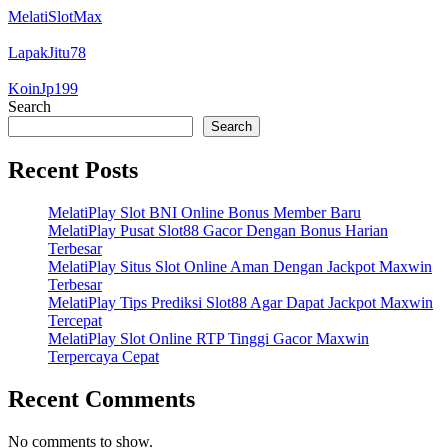
MelatiSlotMax
LapakJitu78
KoinJp199
Search
Search
Recent Posts
MelatiPlay Slot BNI Online Bonus Member Baru
MelatiPlay Pusat Slot88 Gacor Dengan Bonus Harian
Terbesar
MelatiPlay Situs Slot Online Aman Dengan Jackpot Maxwin
Terbesar
MelatiPlay Tips Prediksi Slot88 Agar Dapat Jackpot Maxwin
Tercepat
MelatiPlay Slot Online RTP Tinggi Gacor Maxwin
Terpercaya Cepat
Recent Comments
No comments to show.