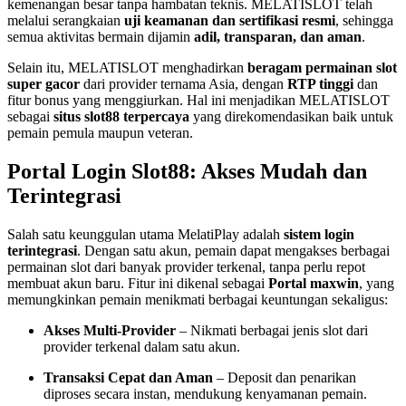
kemenangan besar tanpa hambatan teknis. MELATISLOT telah
melalui serangkaian
uji keamanan dan sertifikasi resmi
, sehingga
semua aktivitas bermain dijamin
adil, transparan, dan aman
.
Selain itu, MELATISLOT menghadirkan
beragam permainan slot
super gacor
dari provider ternama Asia, dengan
RTP tinggi
dan
fitur bonus yang menggiurkan. Hal ini menjadikan MELATISLOT
sebagai
situs slot88 terpercaya
yang direkomendasikan baik untuk
pemain pemula maupun veteran.
Portal Login Slot88: Akses Mudah dan
Terintegrasi
Salah satu keunggulan utama MelatiPlay adalah
sistem login
terintegrasi
. Dengan satu akun, pemain dapat mengakses berbagai
permainan slot dari banyak provider terkenal, tanpa perlu repot
membuat akun baru. Fitur ini dikenal sebagai
Portal maxwin
, yang
memungkinkan pemain menikmati berbagai keuntungan sekaligus:
Akses Multi-Provider
– Nikmati berbagai jenis slot dari
provider terkenal dalam satu akun.
Transaksi Cepat dan Aman
– Deposit dan penarikan
diproses secara instan, mendukung kenyamanan pemain.