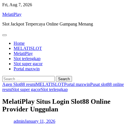
Skip
Fri, Aug 7, 2026
to
MelatiPlay
content
Slot Jackpot Terpercaya Online Gampang Menang
Home
MELATISLOT
MelatiPlay
Slot terlengkap
Slot super gacor
Portal maxwin
Search
for:
Agen Slot88 resmi
MELATISLOT
Portal maxwin
Pusat slot88 online
resmi
Slot super gacor
Slot terlengkap
MelatiPlay Situs Login Slot88 Online
Provider Unggulan
admin
January 11, 2026