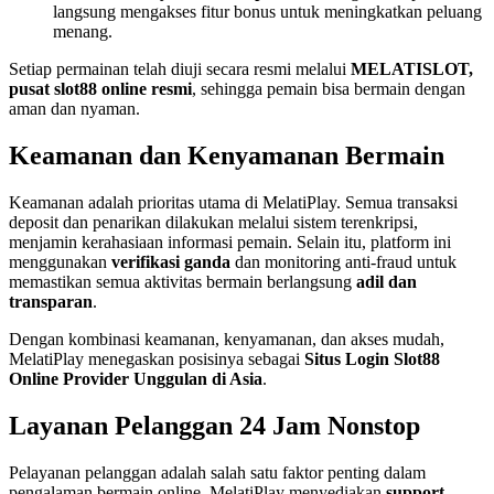
langsung mengakses fitur bonus untuk meningkatkan peluang
menang.
Setiap permainan telah diuji secara resmi melalui
MELATISLOT,
pusat slot88 online resmi
, sehingga pemain bisa bermain dengan
aman dan nyaman.
Keamanan dan Kenyamanan Bermain
Keamanan adalah prioritas utama di MelatiPlay. Semua transaksi
deposit dan penarikan dilakukan melalui sistem terenkripsi,
menjamin kerahasiaan informasi pemain. Selain itu, platform ini
menggunakan
verifikasi ganda
dan monitoring anti-fraud untuk
memastikan semua aktivitas bermain berlangsung
adil dan
transparan
.
Dengan kombinasi keamanan, kenyamanan, dan akses mudah,
MelatiPlay menegaskan posisinya sebagai
Situs Login Slot88
Online Provider Unggulan di Asia
.
Layanan Pelanggan 24 Jam Nonstop
Pelayanan pelanggan adalah salah satu faktor penting dalam
pengalaman bermain online. MelatiPlay menyediakan
support