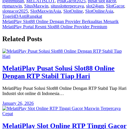
loginmudah
,
MELATISLOT
,
PolaGacor2025
,
pusat slot gacor
,
rtpmaxwin
,
SitusMaxwin
,
situsslotterpercaya
,
slot24jam
,
SlotGacor
,
slotgacor2025
,
SlotMaxwinAsia
,
SlotOnline
,
SlotOnlineAsia
,
Togel4DAntiRungkat
Post
MelatiPlay Slot88 Online Dengan Provider Berkualitas Menarik
MelatiPlay Portal Resmi Slot88 Online Provider Premium
navigation
Related Posts
MelatiPlay Pusat Solusi Slot88 Online
Dengan RTP Stabil Tiap Hari
MelatiPlay Pusat Solusi Slot88 Online Dengan RTP Stabil Tiap Hari
Industri slot online di Indonesia…
January 26, 2026
MelatiPlay Slot Online RTP Tinggi Gacor