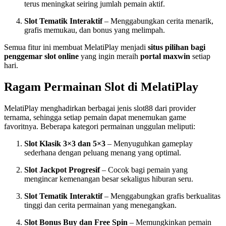
terus meningkat seiring jumlah pemain aktif.
Slot Tematik Interaktif
– Menggabungkan cerita menarik,
grafis memukau, dan bonus yang melimpah.
Semua fitur ini membuat MelatiPlay menjadi
situs pilihan bagi
penggemar slot online
yang ingin meraih
portal maxwin
setiap
hari.
Ragam Permainan Slot di MelatiPlay
MelatiPlay menghadirkan berbagai jenis slot88 dari provider
ternama, sehingga setiap pemain dapat menemukan game
favoritnya. Beberapa kategori permainan unggulan meliputi:
Slot Klasik 3×3 dan 5×3
– Menyuguhkan gameplay
sederhana dengan peluang menang yang optimal.
Slot Jackpot Progresif
– Cocok bagi pemain yang
mengincar kemenangan besar sekaligus hiburan seru.
Slot Tematik Interaktif
– Menggabungkan grafis berkualitas
tinggi dan cerita permainan yang menegangkan.
Slot Bonus Buy dan Free Spin
– Memungkinkan pemain