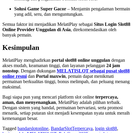
Solusi Game Super Gacor
– Menjamin pengalaman bermain
yang adil, seru, dan menguntungkan.
Semua faktor ini menjadikan MelatiPlay sebagai
Situs Login Slot88
Online Provider Unggulan di Asia
, direkomendasikan oleh
banyak pemain.
Kesimpulan
MelatiPlay menghadirkan
portal slot88 online unggulan
dengan
akses mudah, keamanan tinggi, dan layanan pelanggan
24 jam
nonstop
. Dengan dukungan
MELATISLOT sebagai pusat slot88
online resmi
dan
Portal maxwin
, pemain dapat menikmati
permainan berkualitas tinggi, bonus melimpah, dan peluang menang
maksimal.
Bagi siapa pun yang mencari platform slot online
terpercaya,
aman, dan menyenangkan
, MelatiPlay adalah pilihan terbaik.
Dengan sistem yang handal, permainan bervariasi, serta promosi
menarik, setiap putaran slot menjadi kesempatan nyata untuk meraih
kemenangan besar.
Tagged
bandarslotonline
,
BandarSlotTerpercaya
,
login slot88
,